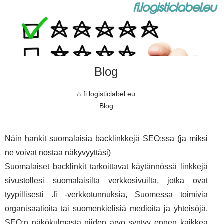
Blog
fi.logisticlabel.eu
Blog
Näin hankit suomalaisia backlinkkejä SEO:ssa (ja miksi
ne voivat nostaa näkyvyyttäsi)
Suomalaiset backlinkit tarkoittavat käytännössä linkkejä
sivustollesi suomalaisilta verkkosivuilta, jotka ovat
tyypillisesti .fi -verkkotunnuksia, Suomessa toimivia
organisaatioita tai suomenkielisiä medioita ja yhteisöjä.
SEO:n näkökulmasta niiden arvo syntyy ennen kaikkea