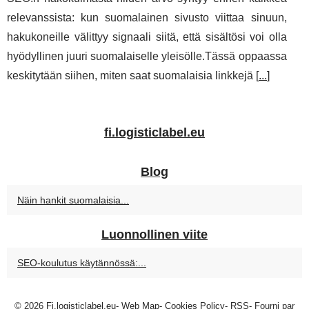
relevanssista: kun suomalainen sivusto viittaa sinuun,
hakukoneille välittyy signaali siitä, että sisältösi voi olla
hyödyllinen juuri suomalaiselle yleisölle.Tässä oppaassa
keskitytään siihen, miten saat suomalaisia linkkejä [
...
]
fi.logisticlabel.eu
Blog
Näin hankit suomalaisia...
Luonnollinen viite
SEO-koulutus käytännössä:...
© 2026
Fi.logisticlabel.eu
-
Web Map
-
Cookies Policy
-
RSS
- Fourni par